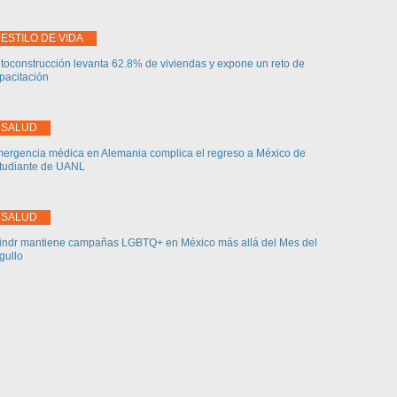
ESTILO DE VIDA
toconstrucción levanta 62.8% de viviendas y expone un reto de
pacitación
SALUD
ergencia médica en Alemania complica el regreso a México de
tudiante de UANL
SALUD
indr mantiene campañas LGBTQ+ en México más allá del Mes del
gullo