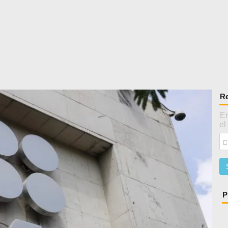
Re
En
el
P