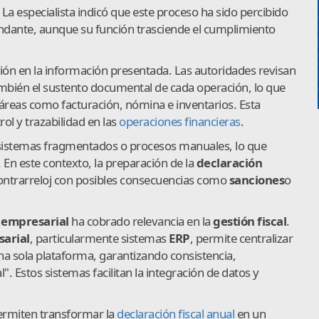
. La especialista indicó que este proceso ha sido percibido
dante, aunque su función trasciende el cumplimiento
sión en la información presentada. Las autoridades revisan
también el sustento documental de cada operación, lo que
 áreas como facturación, nómina e inventarios. Esta
ol y trazabilidad en las
operaciones financieras
.
sistemas fragmentados o procesos manuales, lo que
 En este contexto, la preparación de la
declaración
ontrarreloj con posibles consecuencias como
sanciones
o
 empresarial
ha cobrado relevancia en la
gestión fiscal
.
arial
, particularmente sistemas
ERP
, permite centralizar
una sola plataforma, garantizando consistencia,
l". Estos sistemas facilitan la integración de datos y
ermiten transformar la
declaración fiscal anual
en un