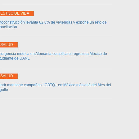
ESTILO DE VIDA
toconstrucción levanta 62.8% de viviendas y expone un reto de
pacitación
SALUD
ergencia médica en Alemania complica el regreso a México de
tudiante de UANL
SALUD
indr mantiene campañas LGBTQ+ en México más allá del Mes del
gullo