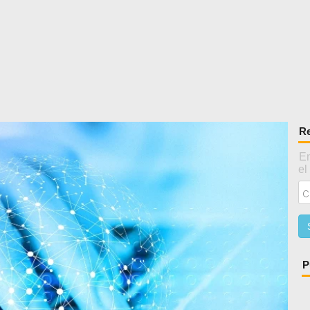
Re
En
el
P