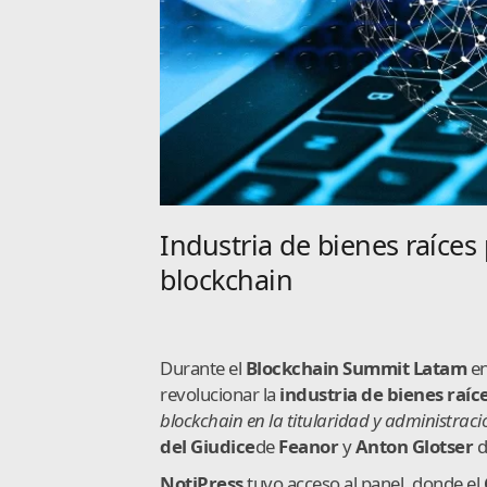
Industria de bienes raíce
blockchain
Durante el
Blockchain Summit Latam
e
revolucionar la
industria de bienes raíc
blockchain en la titularidad y administraci
del Giudice
de
Feanor
y
Anton
Glotser
d
NotiPress
tuvo acceso al panel, donde el