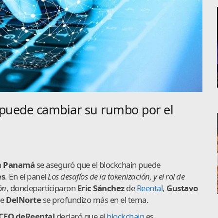
s puede cambiar su rumbo por el
n
Panamá
se aseguró que el blockchain puede
es
. En el panel
Los desafíos de la tokenización, y el rol de
ón
, donde
participaron
Eric Sánchez
de
Reental
,
Gustavo
e
DelNorte
se profundizo más en el tema.
CEO
de
Reental
declaró que el
blockchain
es