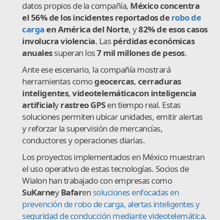
datos propios de la compañía,
México concentra
el 56% de los incidentes reportados de
robo de
carga
en América del Norte
, y
82% de esos casos
involucra violencia
. Las
pérdidas económicas
anuales
superan los
7 mil millones de pesos
.
Ante ese escenario, la compañía mostrará
herramientas como
geocercas
,
cerraduras
inteligentes
,
videotelemática
con inteligencia
artificial
y
rastreo GPS
en tiempo real. Estas
soluciones permiten ubicar unidades, emitir alertas
y reforzar la supervisión de mercancías,
conductores y operaciones diarias.
Los proyectos implementados en México muestran
el uso operativo de estas tecnologías. Socios de
Wialon han trabajado con empresas como
SuKarne
y
Bafar
en
soluciones enfocadas en
prevención de robo de carga, alertas inteligentes y
seguridad de conducción mediante videotelemática
.