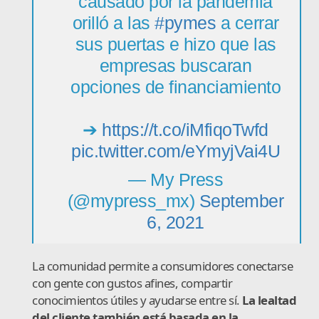
causado por la pandemia
orilló a las
#pymes
a cerrar
sus puertas e hizo que las
empresas buscaran
opciones de financiamiento
➔
https://t.co/iMfiqoTwfd
pic.twitter.com/eYmyjVai4U
— My Press
(@mypress_mx)
September
6, 2021
La comunidad permite a consumidores conectarse
con gente con gustos afines, compartir
conocimientos útiles y ayudarse entre sí.
La lealtad
del cliente también está basada en la