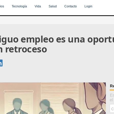
ios
Tecnología
Vida
Salud
Contacto
Login
tiguo empleo es una oport
n retroceso
Re
En
el