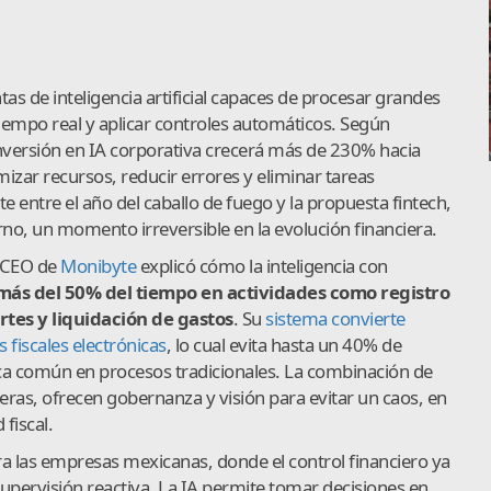
s de inteligencia artificial capaces de procesar grandes
tiempo real y aplicar controles automáticos. Según
 inversión en IA corporativa crecerá más de 230% hacia
izar recursos, reducir errores y eliminar tareas
e entre el año del caballo de fuego y la propuesta fintech,
no, un momento irreversible en la evolución financiera.
l CEO de
Monibyte
explicó cómo la inteligencia con
más del 50% del tiempo en actividades como registro
tes y liquidación de gastos
. Su
sistema convierte
 fiscales electrónicas
, lo cual evita hasta un 40% de
ca común en procesos tradicionales. La combinación de
eras, ofrecen gobernanza y visión para evitar un caos, en
fiscal.
 las empresas mexicanas, donde el control financiero ya
pervisión reactiva. La IA permite tomar decisiones en