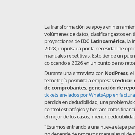
La transformación se apoya en herramienta
volúmenes de datos, clasificar gastos en 
proyecciones de
IDC Latinoamérica
, la
2028, impulsada por la necesidad de optim
manuales repetitivas. Esto tiende un puent
colocando a 2026 en un punto de no retor
Durante una entrevista con
NotiPress
, e
tecnología posibilita a empresas
reducir 
de comprobantes, generación de repor
tickets enviados por WhatsApp en facturas
pérdida en deducibilidad, una problemáti
control estratégico y herramientas financi
el mejor de los casos, menor deducibilidad 
"Estamos entrando a una nueva etapa para
no depende de procesos manuales ni de su