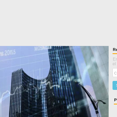
Re
En
el
P