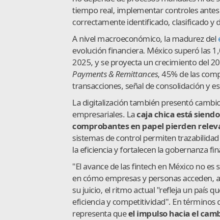
tiempo real, implementar controles antes
correctamente identificado, clasificado y 
A nivel macroeconómico, la madurez del
evolución financiera. México superó las 1
2025, y se proyecta un crecimiento del 2
Payments & Remittances
, 45% de las com
transacciones, señal de consolidación y e
La digitalización también presentó cambios
empresariales. La
caja chica está siend
comprobantes en papel pierden relevan
sistemas de control permiten trazabilida
la eficiencia y fortalecen la gobernanza fin
"El avance de las fintech en México no es
en cómo empresas y personas acceden, ad
su juicio, el ritmo actual "refleja un país
eficiencia y competitividad". En términos d
representa que
el impulso hacia el camb