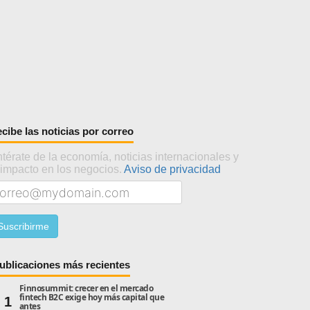
cibe las noticias por correo
térate de la economía, noticias internacionales y
 impacto en los negocios.
Aviso de privacidad
ublicaciones más recientes
Finnosummit: crecer en el mercado
fintech B2C exige hoy más capital que
1
antes