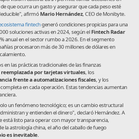
 de que ocurra un gasto y asegurar que cada peso esté
deducible", afirmó
Mario Hernández
, CEO de Monibyte.
ecosistema fintech
generó condiciones propicias para una
,000 soluciones activas en 2024, según el
Fintech Radar
0% anual en el sector rumbo a 2026. En el segmento
pañías procesaron más de 30 millones de dólares en
scalamiento.
 en las prácticas tradicionales de las finanzas
o reemplazada por tarjetas virtuales
, los
cia frente a automatizaciones fiscales
, y los
d completa en cada operación. Estas tendencias aumentan
anciera.
 solo un fenómeno tecnológico; es un cambio estructural
ministran y entienden el dinero", declaró Hernández. A
 que está listo para operar con mayor transparencia,
e la astrología china, el año del caballo de fuego
io es inevitable
.