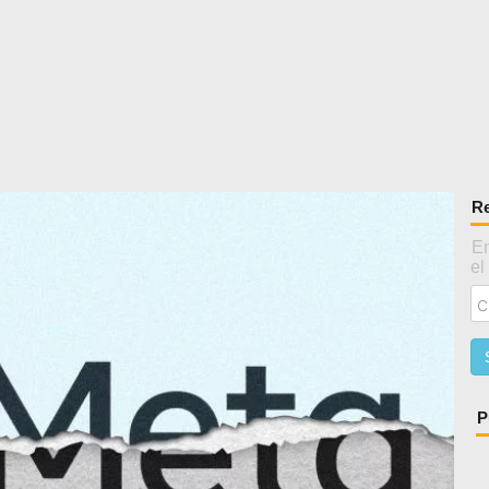
Re
En
el
P