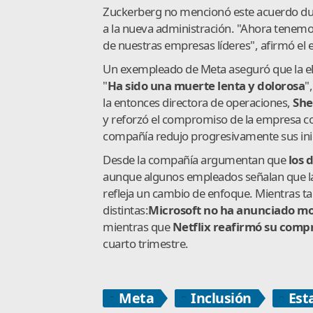
Zuckerberg no mencionó este acuerdo dura
a la nueva administración. "Ahora tenemo
de nuestras empresas líderes", afirmó el e
Un exempleado de Meta aseguró que la el
"
Ha sido una muerte lenta y dolorosa
"
la entonces directora de operaciones,
She
y reforzó el compromiso de la empresa con
compañía redujo progresivamente sus inici
Desde la compañía argumentan que
los 
aunque algunos empleados señalan que la 
refleja un cambio de enfoque. Mientras t
distintas:
Microsoft no ha anunciado mo
mientras que
Netflix reafirmó su compr
cuarto trimestre.
Meta
Inclusión
Est