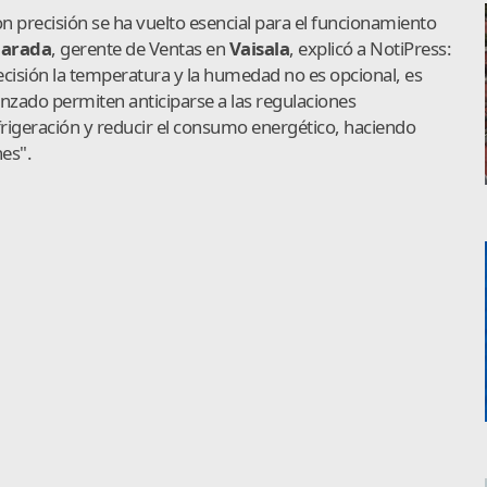
 precisión se ha vuelto esencial para el funcionamiento
Parada
, gerente de Ventas en
Vaisala
, explicó a NotiPress:
recisión la temperatura y la humedad no es opcional, es
nzado permiten anticiparse a las regulaciones
efrigeración y reducir el consumo energético, haciendo
nes".