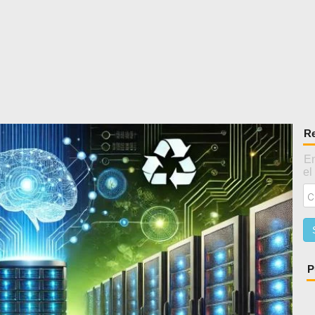
Re
En
el
P