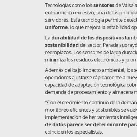
Tecnologías como los
sensores
de Vaisala
enfriamiento excesivo, una de las principa
servidores. Esta tecnología permite detec
uniforme
, lo que mejora la estabilidad 
La
durabilidad de los dispositivos
tambi
sostenibilidad
del sector. Parada subray
reemplazos. Los sensores de larga duraci
minimiza los residuos electrónicos y pr
Además del bajo impacto ambiental, los se
operadores ajustarse rápidamente a nuev
capacidad de adaptación tecnológica cobra
demanda de procesamiento y almacenami
"Con el crecimiento continuo de la demand
monitoreo eficientes y sostenibles se vue
implementación de herramientas inteligen
de datos parece ser determinante para
coinciden los especialistas.