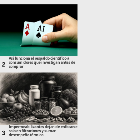
Así funciona el respaldo científico a
consumidores que investigan antes de
2
comprar
Impermeabilizantes dejan de enfocarse
solo en filtraciones y suman
3
desempeño térmico