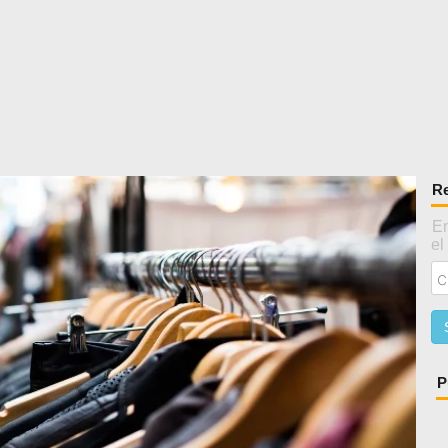
Re
En
el
P