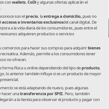
gos con
wallets
,
CoDi
y algunas ofertas aplicarán el
.
reconoce son el
precio
, la
entrega a domicilio,
pues no
el
accesos a inventarios exclusivos
del canal digital. De
pora a la vida diaria de los consumidores, pues entre el
mexicanos adquieren productos o servicios
 los comercios para hacer sus compras para adquirir
bienes
recreativa. Además, permite a los consumidores tener
cos no ofrecen.
forma física u online dependiendo del tipo de
producto
,
go, lo anterior también influye si es un producto de mayor
presencial.
mercio se está adaptando de nuevo, pues algunas
y hacer una
transferencia por SPEI
. Pero, también
legarán a la tienda para observar el producto y pagar con