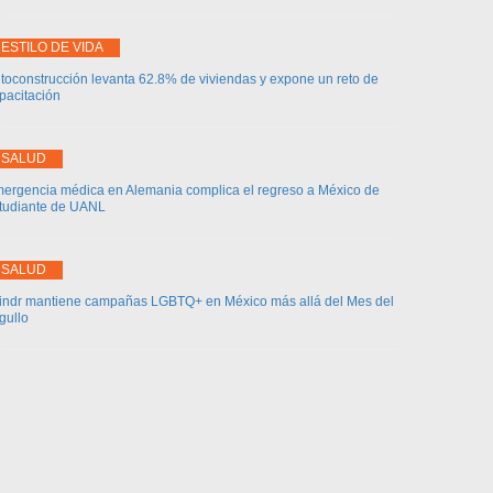
ESTILO DE VIDA
toconstrucción levanta 62.8% de viviendas y expone un reto de
pacitación
SALUD
ergencia médica en Alemania complica el regreso a México de
tudiante de UANL
SALUD
indr mantiene campañas LGBTQ+ en México más allá del Mes del
gullo