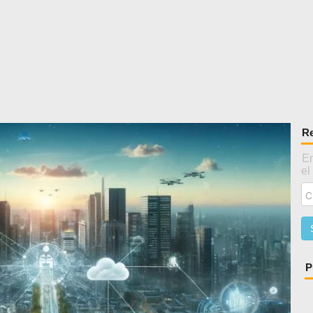
Re
En
el
P