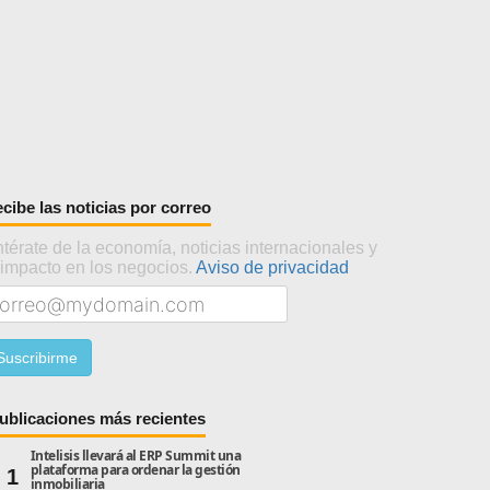
cibe las noticias por correo
térate de la economía, noticias internacionales y
 impacto en los negocios.
Aviso de privacidad
ublicaciones más recientes
Intelisis llevará al ERP Summit una
plataforma para ordenar la gestión
1
inmobiliaria