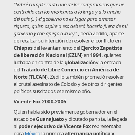
"Sabré cumplir cada uno de los compromisos que he
contraído con los mexicanos a lo largo y a lo ancho
del país (…) el gobierno no es lugar para amasar
riqueza, quien aspire a eso deberá hacerlo fuera de mi
gobierno y con apego a la ley"
, decía Zedillo, aparte
de recalcar su intención de resolver el conflicto en
Chiapas
del levantamiento del
Ejercito Zapatista
de liberación Nacional
(
EZLN
) en
1994
, quienes
luchaba en contra de la
globalización
y la entrada
del
Tratado de Libre Comercio en América de
Norte
(
TLCAN
). Zedillo también prometió resolver
el brutal asesinato de Colosio y de otros dirigentes
políticos suscitados ese mismo año.
Vicente Fox 2000-2006
Quien había sido previamente gobernador en el
estado de
Guanajuato
y diputado panista, la llegada
al
poder ejecutivo de Vicente Fox
representaba
para
México
la primera
alternancia política y