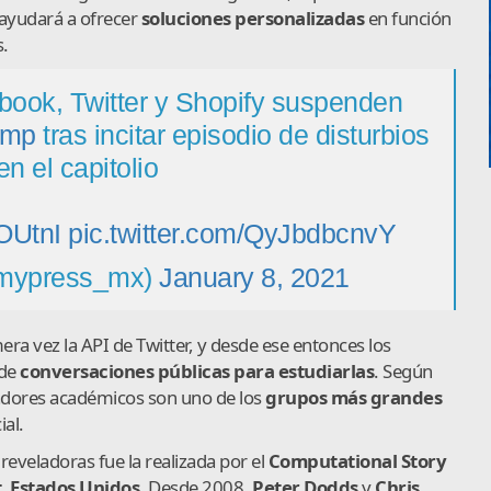
 ayudará a ofrecer
soluciones personalizadas
en función
s.
book, Twitter y Shopify suspenden
ump
tras incitar episodio de disturbios
en el capitolio
MOUtnI
pic.twitter.com/QyJbdbcnvY
mypress_mx)
January 8, 2021
ra vez la API de Twitter, y desde ese entonces los
 de
conversaciones públicas para estudiarlas
. Según
gadores académicos son uno de los
grupos más grandes
ial.
reveladoras fue la realizada por el
Computational Story
, Estados Unidos
. Desde 2008,
Peter Dodds
y
Chris