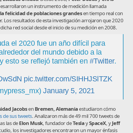
SL desarrollaron un instrumento de medición llamada
la felicidad de poblaciones grandes
en tiempo real con
r. Los resultados de esta investigación arrojaron que 2020
dicha red social desde el inicio de su medición en 2008.
da el 2020 fue un año difícil para
lrededor del mundo debido a la
 esto se reflejó también en
#Twitter
.
HDwSdN
pic.twitter.com/SIHHJSlTZK
mypress_mx)
January 5, 2021
idad Jacobs
en
Bremen, Alemania
estudiaron cómo
is de sus tweets
. Analizaron más de 49 mil 700 tweets de
las las de
Elon Musk
, fundador de
Tesla
y
SpaceX
, y
Jeff
studio, los investigadores encontraron un mayor énfasis