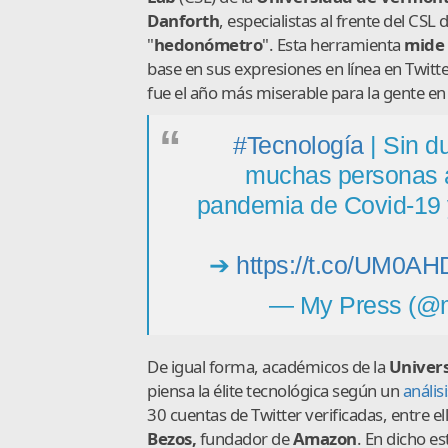
Danforth
, especialistas al frente del C
"
hedonómetro
". Esta herramienta
mide 
base en sus expresiones en línea en Twitte
fue el año más miserable para la gente en 
#Tecnología
| Sin du
muchas personas a
pandemia de Covid-19 y
➔
https://t.co/UM0A
— My Press (@
De igual forma, académicos de la
Univers
piensa la élite tecnológica según un
anális
30 cuentas de Twitter verificadas, entre el
Bezos,
fundador de
Amazon
. En dicho e