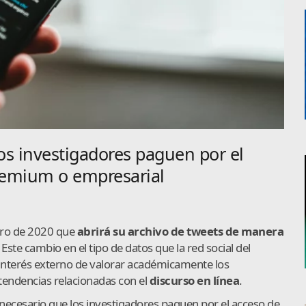
os investigadores paguen por el
remium o empresarial
ero de 2020 que
abrirá su archivo de tweets de manera
. Este cambio en el tipo de datos que la red social del
l interés externo de valorar académicamente los
 tendencias relacionadas con el
discurso en línea
.
á necesario que los investigadores paguen por el acceso de