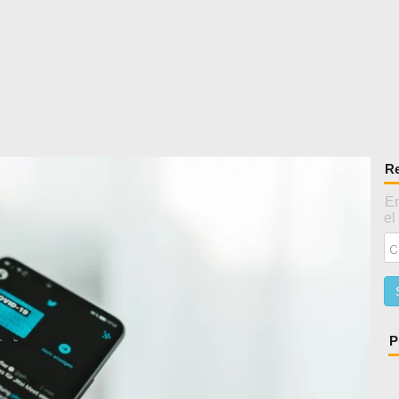
Re
En
el
P