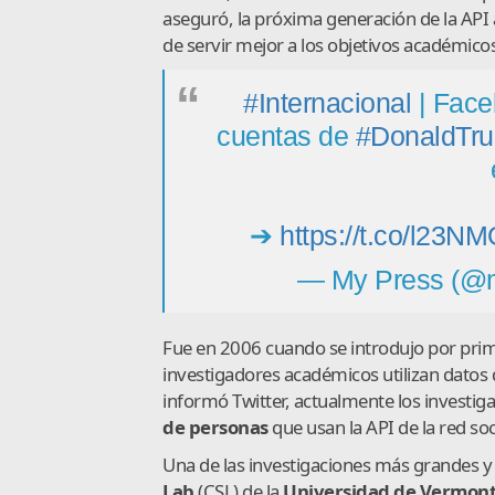
aseguró, la próxima generación de la API
de servir mejor a los objetivos académico
#Internacional
| Face
cuentas de
#DonaldTr
➔
https://t.co/l23N
— My Press (@
Fue en 2006 cuando se introdujo por prime
investigadores académicos utilizan datos
informó Twitter, actualmente los investi
de personas
que usan la API de la red soc
Una de las investigaciones más grandes y 
Lab
(CSL) de la
Universidad de Vermont