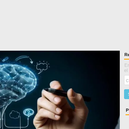
Re
En
el
P