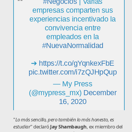
#Negocios
| Varias
empresas comparten sus
experiencias incentivado la
convivencia entre
empleados en la
#NuevaNormalidad
➔
https://t.co/gYqnkexFbE
pic.twitter.com/i7zQJHpQup
— My Press
(@mypress_mx)
December
16, 2020
"
Lo más sencillo, pero también lo más honesto, es
estudiar
" declaró
Jay Shambaugh
, ex miembro del