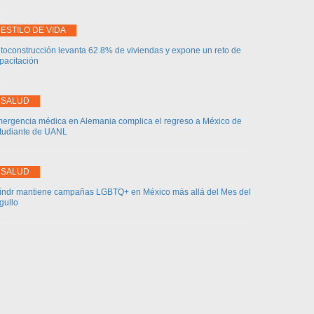
ESTILO DE VIDA
toconstrucción levanta 62.8% de viviendas y expone un reto de
pacitación
SALUD
ergencia médica en Alemania complica el regreso a México de
tudiante de UANL
SALUD
indr mantiene campañas LGBTQ+ en México más allá del Mes del
gullo