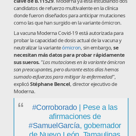
clave de B.11529
. Moderna ya está estudiando dos
candidatos de refuerzo multivalente en la clínica
donde fueron diseñados para anticipar mutaciones
como las que han surgido en la variante ómicron.
La vacuna Moderna Covid-19 está autorizada para
probar la capacidad de dosis actual de la vacuna y
neutralizar la variante
ómicron
, sin embargo,
se
necesitan más datos para probar rápidamente
sus sueros.
"Las mutaciones en la variante ómicron
son preocupantes, pero durante estos días hemos
sumado esfuerzos para mitigar la enfermedad
",
explicó
Stéphane Bencel
, director ejecutivo de
Moderna.
#Corroborado
| Pese a las
afirmaciones de
#SamuelGarcía
, gobernador
de Nuevo León, Tamaulipas