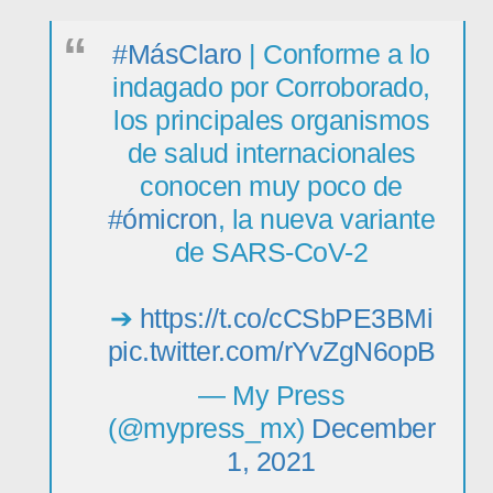
#MásClaro
| Conforme a lo
indagado por Corroborado,
los principales organismos
de salud internacionales
conocen muy poco de
#ómicron
, la nueva variante
de SARS-CoV-2
➔
https://t.co/cCSbPE3BMi
pic.twitter.com/rYvZgN6opB
— My Press
(@mypress_mx)
December
1, 2021