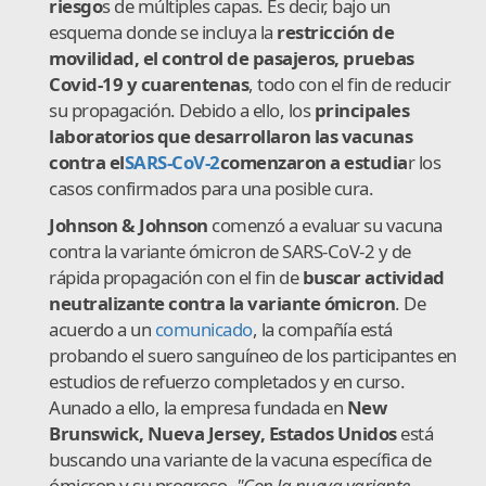
riesgo
s de múltiples capas. Es decir, bajo un
esquema donde se incluya la
restricción de
movilidad, el control de pasajeros, pruebas
Covid-19 y cuarentenas
, todo con el fin de reducir
su propagación. Debido a ello, los
principales
laboratorios que desarrollaron las vacunas
contra el
SARS-CoV-2
comenzaron a estudia
r los
casos confirmados para una posible cura.
Johnson & Johnson
comenzó a evaluar su vacuna
contra la variante ómicron de SARS-CoV-2 y de
rápida propagación con el fin de
buscar actividad
neutralizante contra la variante ómicron
. De
acuerdo a un
comunicado
, la compañía está
probando el suero sanguíneo de los participantes en
estudios de refuerzo completados y en curso.
Aunado a ello, la empresa fundada en
New
Brunswick, Nueva Jersey,
Estados
Unidos
está
buscando una variante de la vacuna específica de
ómicron y su progreso.
"Con la nueva variante,