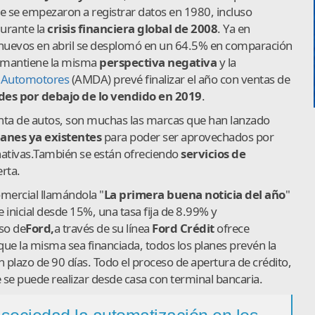
 se empezaron a registrar datos en 1980, incluso
urante la
crisis financiera global de 2008
. Ya en
s- nuevos en abril se desplomó en un 64.5% en comparación
e mantiene la misma
perspectiva negativa
y la
e Automotores
(AMDA) prevé finalizar el año con ventas de
des por debajo de lo vendido en 2019
.
venta de autos, son muchas las marcas que han lanzado
anes ya existentes
para poder ser aprovechados por
nativas.También se están ofreciendo
servicios de
rta.
mercial llamándola "
La primera buena noticia del año
"
inicial desde 15%, una tasa fija de 8.99% y
so de
Ford,
a través de su línea
Ford Crédit
ofrece
 que la misma sea financiada, todos los planes prevén la
un plazo de 90 días. Todo el proceso de apertura de crédito,
se puede realizar desde casa con terminal bancaria.