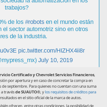
 sociedad la automatización en los
trabajos?
0% de los
#robots
en el mundo están
n el sector automotriz sino en otros
res de la industria.
H8u0v3E
pic.twitter.com/HIZHX4ii8r
@mypress_mx)
July 10, 2019
vicio Certificado y Chevrolet Servicios Financieros
,
sión por apertura y en caso de concretar la compra en
es de septiembre. Para quienes no cuentan con una suma
a a través
de SUAUTO®
, y
los requisitos de créditos para
ultados en el sitio oficial de la marca de autos.
ién ofrecen, entre otras condiciones, la posibilidad de