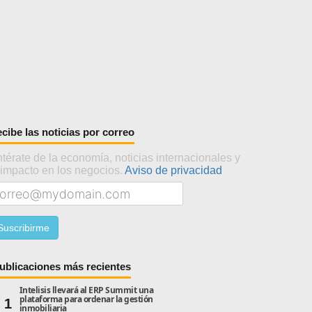
cibe las noticias por correo
térate de la economía, noticias internacionales y
 impacto en los negocios.
Aviso de privacidad
ublicaciones más recientes
Intelisis llevará al ERP Summit una
plataforma para ordenar la gestión
1
inmobiliaria