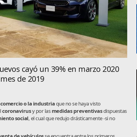
nuevos cayó un 39% en marzo 2020
 mes de 2019
l
comercio o la industria
que no se haya visto
l
coronavirus
y por las
medidas preventivas
dispuestas
iento social
, el cual que redujo drásticamente -si no
venta de vehículos
se encuentra entre los primeros