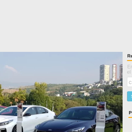
Re
En
el
P