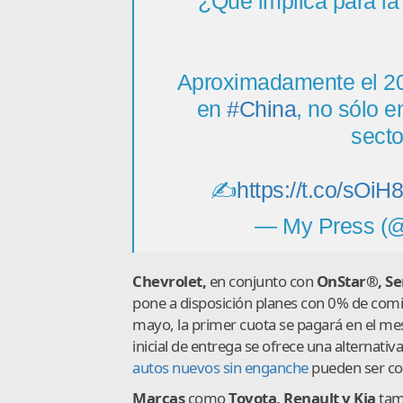
¿Qué implica para la
Aproximadamente el 2
en
#China
, no sólo e
secto
✍️
https://t.co/sOi
— My Press (
Chevrolet,
en conjunto con
OnStar®, Ser
pone a disposición planes con 0% de comi
mayo, la primer cuota se pagará en el m
inicial de entrega se ofrece una alternativ
autos nuevos sin enganche
pueden ser cons
Marcas
como
Toyota, Renault y Kia
tamb