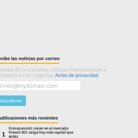
cibe las noticias por correo
térate de la economía, noticias internacionales y
 impacto en los negocios.
Aviso de privacidad
ublicaciones más recientes
Finnosummit: crecer en el mercado
fintech B2C exige hoy más capital que
1
antes