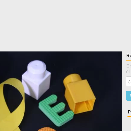
Re
En
el
P