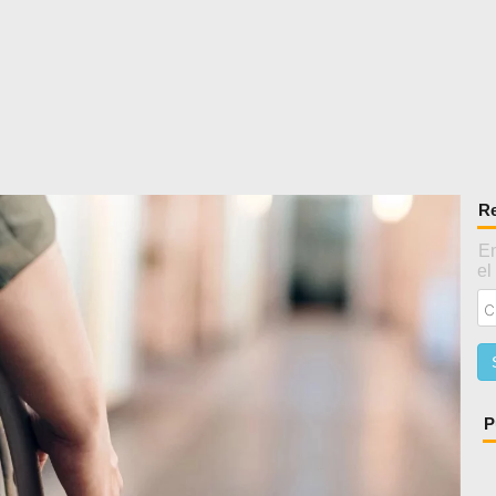
Re
En
el
P