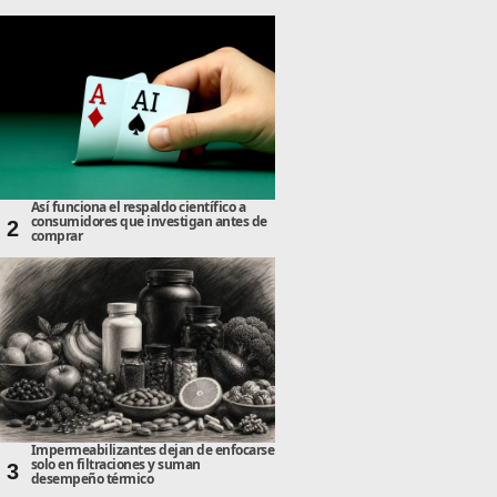
Así funciona el respaldo científico a
consumidores que investigan antes de
2
comprar
Impermeabilizantes dejan de enfocarse
solo en filtraciones y suman
3
desempeño térmico